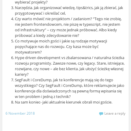
wybierać projekty?
Narzędzia. Jak organizować wiedzę, tips&trics, jak ją zbierać, jak
przygotowywać i określać cel,
Czy warto mówić nie projektom / zadaniom? “Tego nie zrobię,
nie jestem frontendowcem, nie piszę w typescript, nie jestem
od infrastruktury” – czy może jednak próbować. Albo kiedy
próbować a kiedy zdecydowanie nie?
Co motywuje moich gości i jakie są rodzaje motywacji
popychające nas do rozwoju. Czy kasa może być
motywatorem?
Hype driven development vs zbalansowana / naturalna ścieżka
rozwoju programisty. Zawsze nowe, czy legacy. Stare, istniejące,
rozwijane, czy nowe – ale bez klienta. Jak ułożyć ścieżkę własnej
kariery?
SegFault i CoreDump, jak te konferencje mają się do tego
wszystkiego? Czy SegFault i CoreDump, które reklamujecie jako
konferencje dla doświadczonych są pewną formą wpisania się
w ten problem i jedną z technik?
Na sam koniec- jaki aktualnie kierunek obrali moi goście.
6 November 2018
Leave a reply