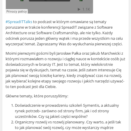
#SpreadITTalks
to podcast w którym omawiane są tematy
poruszane w trakcie konferencji SpreadIT związane z Software
Architecture oraz Software Craftsmanship, ale nie tylko. Każdy
odcinek porusza jeden główny wątek i ma przede wszystkim na celu
wyczerpać temat. Zapraszamy Was do wysłuchania pierwszej części.
Moimi pierwzymi goścmi byli Jarosław Pałka oraz Jakub Marchwicki z
którymi rozmawiałem o rozwoju i ciągłej nauce w kontekście osób już
doświadczonych w branży IT. Jest to temat, który wielokrotnie
pojawia się w dyskusjach, temat na czasie. Jeśli zatem interesuje Cię
jak planować swoją ścieżkę kariery, kiedy znajdywać czas na rozwój,
jak wybierać kolejne etapy swojego rozwoju i jakich narzędzi używać-
to ten podcast jest dla Ciebie.
Główne tematy, które poruszyliśmy:
Doświadczenie w prowadzeniu szkoleń Symentis, a aktualny
rynek potrzeb- zarówno od strony firm, jak i od strony
uczestników. Czy są jakieś części wspólne?
Organiczny rozwój vs rozwój planowany. Czy warto, a jeśli tak
to jak planować swój rozwój, czy może wystarczy mądrze